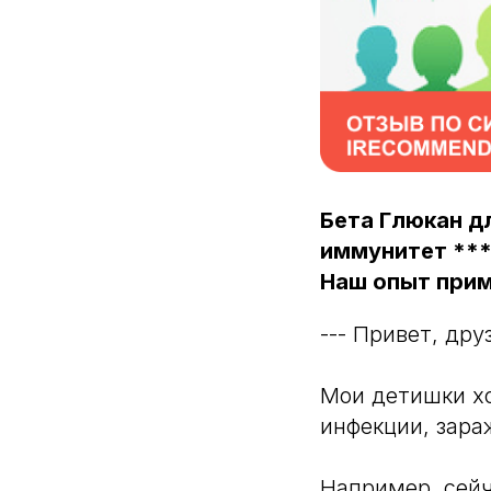
Бета Глюкан д
иммунитет ***
Наш опыт при
--- Привет, дру
Мои детишки хо
инфекции, зара
Например, сейч