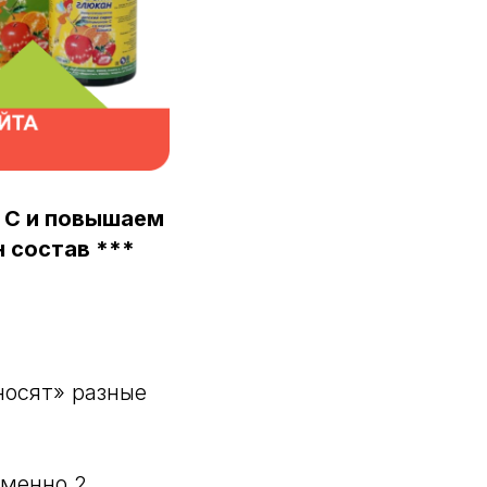
м С и повышаем
 состав ***
носят» разные
еменно 2