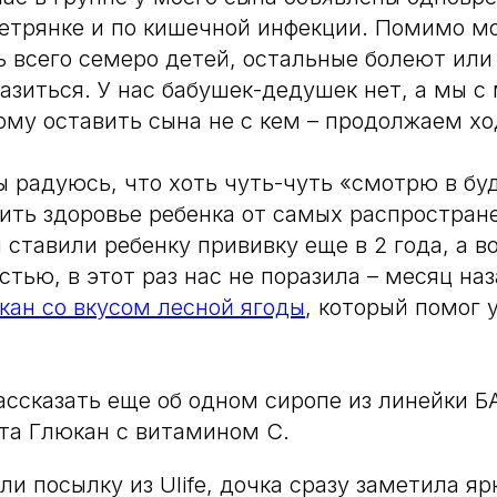
ветрянке и по кишечной инфекции. Помимо мо
ь всего семеро детей, остальные болеют ил
разиться. У нас бабушек-дедушек нет, а мы 
ому оставить сына не с кем – продолжаем ход
ы радуюсь, что хоть чуть-чуть «смотрю в бу
ить здоровье ребенка от самых распростран
 ставили ребенку прививку еще в 2 года, а в
стью, в этот раз нас не поразила – месяц на
кан со вкусом лесной ягоды
, который помог 
ассказать еще об одном сиропе из линейки Б
Бета Глюкан с витамином С.
и посылку из Ulife, дочка сразу заметила яр