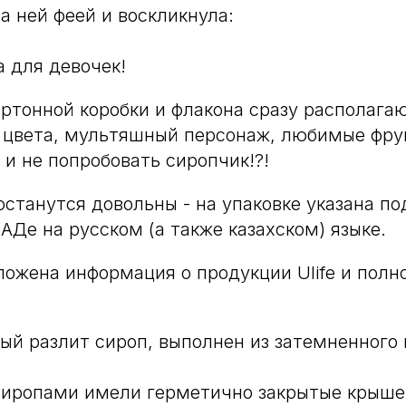
а ней феей и воскликнула:
а для девочек!
ртонной коробки и флакона сразу располагаю
 цвета, мультяшный персонаж, любимые фрук
 и не попробовать сиропчик!?!
останутся довольны - на упаковке указана п
АДе на русском (а также казахском) языке.
ложена информация о продукции Ulife и полн
рый разлит сироп, выполнен из затемненного 
сиропами имели герметично закрытые крыше