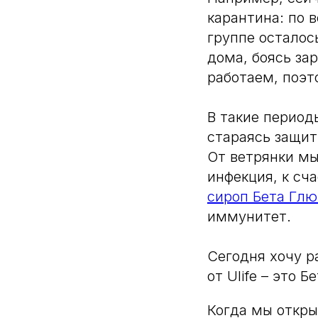
карантина: по 
группе осталос
дома, боясь за
работаем, поэт
В такие период
стараясь защит
От ветрянки мы
инфекция, к сча
сироп Бета Глю
иммунитет.
Сегодня хочу р
от Ulife – это 
Когда мы открыл