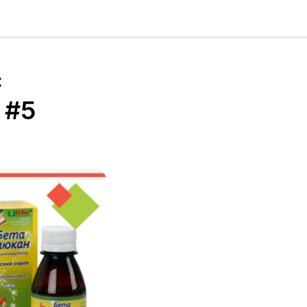
с
 #5