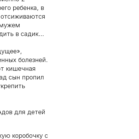
его ребенка, в
и отсиживаются
с мужем
ить в садик...
дущее»,
енных болезней.
от кишечная
зад сын пропил
укрепить
Адов для детей
кую коробочку с