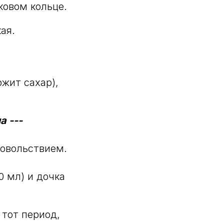
ковом кольце.
ая.
ржит сахар),
а ---
довольствием.
0 мл) и дочка
 тот период,