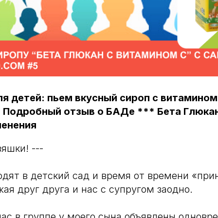
ля детей: пьем вкусный сироп с витамино
 Подробный отзыв о БАДе *** Бета Глюкан
менения
зяшки! ---
дят в детский сад и время от времени «при
жая друг друга и нас с супругом заодно.
ас в группе у моего сына объявлены одновр