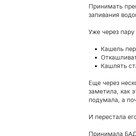
Принимать преп
запивания водо
Уже через пару
Кашель пер
Откашливат
Кашлять ст
Еще через неск
заметила, как 
подумала, а по
И перестала его
Принимала БАД 