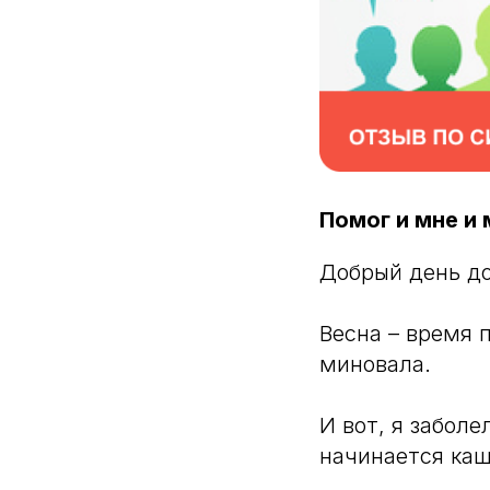
Помог и мне и
Добрый день до
Весна – время 
миновала.
И вот, я заболе
начинается каш