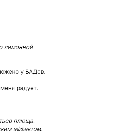
гр лимонной
ложено у БАДов.
 меня радует.
стьев плюща.
ским эффектом.