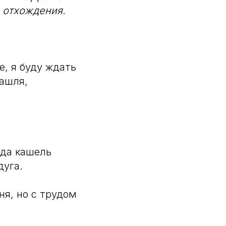
 отхождения.
е, я буду ждать
кашля,
гда кашель
дуга.
ня, но с трудом