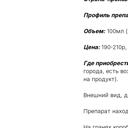
Профиль препа
Объем:
100мл (
Цена:
190-210р,
Где приобрест
города, есть в
на продукт).
Внешний вид, д
Препарат наход
На гранях коро