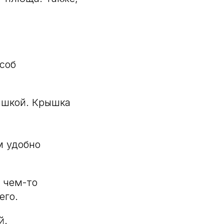
особ
ышкой. Крышка
м удобно
 чем-то
его.
й.