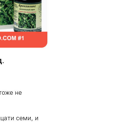
Д.
тоже не
дцати семи, и