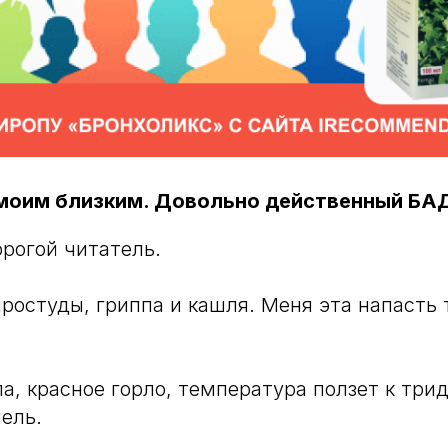
 моим близким. Довольно действенный БА
рогой читатель.
простуды, гриппа и кашля. Меня эта напасть 
ла, красное горло, температура ползет к три
ель.