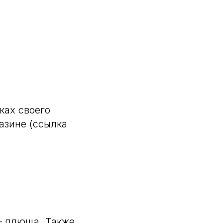
ках своего
азине (ссылка
– плюща. Также,