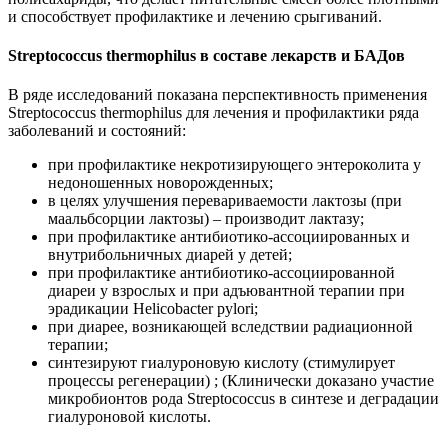
и способствует профилактике и лечению срыгиваний.
Streptococcus thermophilus в составе лекарств и БАДов
В ряде исследований показана перспективность применения
Streptococcus thermophilus для лечения и профилактики ряда
заболеваний и состояний:
при профилактике некротизирующего энтероколита у
недоношенных новорожденных;
в целях улучшения перевариваемости лактозы (при
маальбсорции лактозы) – производит лактазу;
при профилактике антибиотико-ассоциированных и
внутрибольничных диарей у детей;
при профилактике антибиотико-ассоциированной
диареи у взрослых и при адъювантной терапии при
эрадикации Helicobacter pylori;
при диарее, возникающей вследствии радиационной
терапии;
синтезируют гиалуроновую кислоту (стимулирует
процессы регенерации) ; (Клинически доказано участие
микробионтов рода Streptococcus в синтезе и деградации
гиалуроновой кислоты.