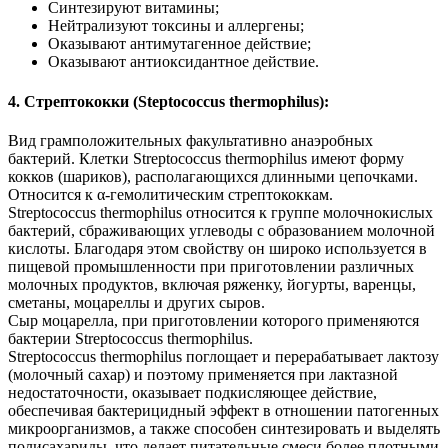
Синтезируют витамины;
Нейтрализуют токсины и аллергены;
Оказывают антимутагенное действие;
Оказывают антиоксидантное действие.
4. Стрептококки (Steptococcus thermophilus):
Вид грамположительных факультативно анаэробных
бактерий. Клетки Streptococcus thermophilus имеют форму
кокков (шариков), располагающихся длинными цепочками.
Относится к α-гемолитическим стрептококкам.
Streptococcus thermophilus относится к группе молочнокислых
бактерий, сбраживающих углеводы с образованием молочной
кислоты. Благодаря этом свойству он широко используется в
пищевой промышленности при приготовлении различных
молочных продуктов, включая ряженку, йогурты, варенцы,
сметаны, моцареллы и других сыров.
Сыр моцарелла, при приготовлении которого применяются
бактерии Streptococcus thermophilus.
Streptococcus thermophilus поглощает и перерабатывает лактозу
(молочный сахар) и поэтому применяется при лактазной
недостаточности, оказывает подкисляющее действие,
обеспечивая бактерицидный эффект в отношении патогенных
микроорганизмов, а также способен синтезировать и выделять
полисахариды, что делает питательные смеси более плотными