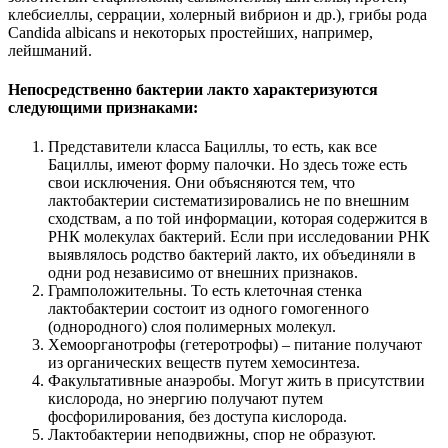
клебсиеллы, серрации, холерный вибрион и др.), грибы рода
Candida albicans и некоторых простейших, например,
лейшманий.
Непосредственно бактерии лакто характеризуются
следующими признаками:
Представители класса Бациллы, то есть, как все
Бациллы, имеют форму палочки. Но здесь тоже есть
свои исключения. Они объясняются тем, что
лактобактерии систематизировались не по внешним
сходствам, а по той информации, которая содержится в
РНК молекулах бактерий. Если при исследовании РНК
выявлялось родство бактерий лакто, их объединяли в
одни род независимо от внешних признаков.
Грамположительны. То есть клеточная стенка
лактобактерии состоит из одного гомогенного
(однородного) слоя полимерных молекул.
Хемоорганотрофы (гетеротрофы) – питание получают
из органических веществ путем хемосинтеза.
Факультативные анаэробы. Могут жить в присутствии
кислорода, но энергию получают путем
фосфорилирования, без доступа кислорода.
Лактобактерии неподвижны, спор не образуют.