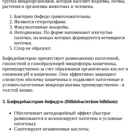
группа микроорганизмов, которая населяет водоемы, почвы,
растения и организмы животных и человека.
Бактерии бифидо грамположительны.
Являются гетеротрофами.
Факультативные анаэробы.
Неподвижны. По форме напоминают изогнутые
палочки, на концах которых формируются ветвящиеся
ниточки.
Спор не образуют.
Бифидобактерии препятствует размножению патогенной,
гнилостной и газообразующей микрофлоры кишечника,
преимущественно за счет образования органических кислот и
снижения рН в кишечнике. Они эффективно защищают
слизистую оболочку кишечника и подавляют патогенные и
условно-патогенные микроорганизмы преимущественно - в
толстой кишке.
3. Бифидобактерии бифидум (Bifidobacterium bifidum):
Обеспечивает антидиарейный эффект (быстрое
размножаются и колонизируют патогены и условные
патогены);
Синтезируют незаменимые кислоты;