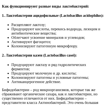
Как функционируют разные виды лактобактерий:
1. Лактобактерии ацидофильные (Lactobacillus acidophilus):
Расщепляют лактозу;
Продуцируют кислоты, перекись водорода, лизоцим и
антибиотические вещества;
Облегчают усвоение минералов и углеводов;
Активируют фагоцитоз;
Колонизируют патогенную микрофлору.
2. Лактобактерии казеи (Lactobacillus casei):
Продуцируют лактазу и ряд гидролитических
ферментов;
Продуцируют молочную и др. кислоты;
Колонизируют патогены и условные патогены;
Антиканцерогенное действие.
Бифидобактерии – род микроорганизмов, которые так же
сбраживают органические сахара, как и лактобактерии, но
существенно отличаются от них. Бифидобактерии –
представители класса Актинобактерий. Это очень большая