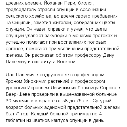
древних времен. Йоханан Пери, биолог,
председатель отрасли опунции в Ассоциации
сельского хозяйства, во время своего пребывания
на Сицилии, заметил жителей, собиравших цветы
опунции. Он навел справки и узнал, что цветы
опунции удаляют закупорки в мочевых протоках и
успешно помогают при воспалениях половых
органов, помогают при увеличении предстательной
железы. Он рассказал об этом профессору Дану
Палевичу из института Волкани.
Дан Палевич в содружестве с профессором
Яроном (биохимия растений) и профессором
урологии Исраэлем Левиным из больницы Сорока в
Беэр-Шеве проверили в вышеназванной больнице
30 мужчин в возрасте от 58 до 76 лет. Средний
возраст больных аденомой предстательной железы
был 71 год. Каждый больной принимал по 4
таблетки из цветков кактуса опунции в день.