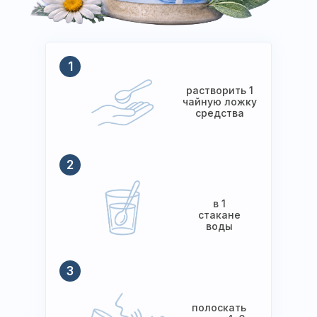
1
растворить 1
чайную ложку
средства
2
в 1
стакане
воды
3
полоскать